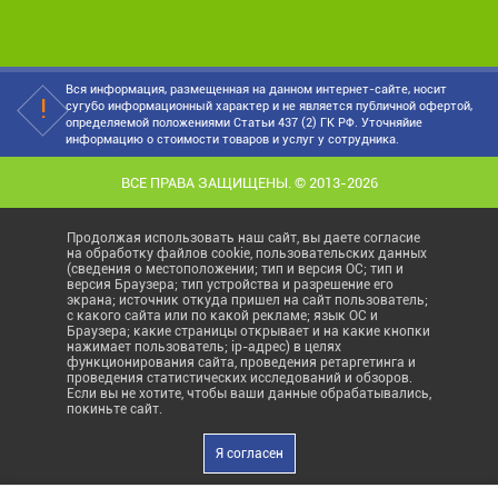
Вся информация, размещенная на данном интернет-сайте, носит
сугубо информационный характер и не является публичной офертой,
определяемой положениями Статьи 437 (2) ГК РФ. Уточняйие
информацию о стоимости товаров и услуг у сотрудника.
ВСЕ ПРАВА ЗАЩИЩЕНЫ. © 2013-2026
Продолжая использовать наш сайт, вы даете согласие
на обработку файлов cookie, пользовательских данных
(сведения о местоположении; тип и версия ОС; тип и
версия Браузера; тип устройства и разрешение его
экрана; источник откуда пришел на сайт пользователь;
с какого сайта или по какой рекламе; язык ОС и
Браузера; какие страницы открывает и на какие кнопки
нажимает пользователь; ip-адрес) в целях
функционирования сайта, проведения ретаргетинга и
проведения статистических исследований и обзоров.
Если вы не хотите, чтобы ваши данные обрабатывались,
покиньте сайт.
Я согласен