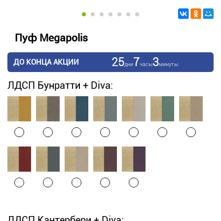
Пуф Megapolis
25
7
3
ДО КОНЦА АКЦИИ
дни
часы
минуты
ЛДСП Бунратти + Diva:
ЛДСП Кантербери + Diva: