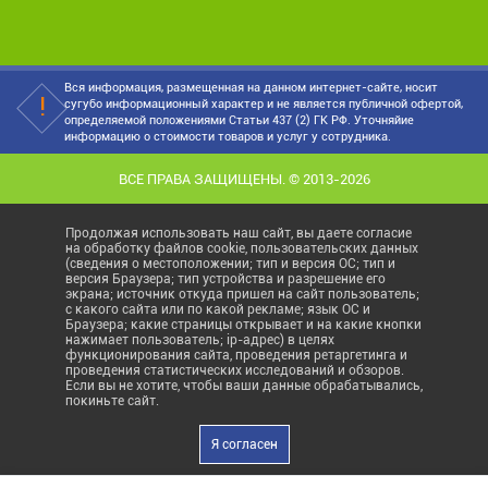
Вся информация, размещенная на данном интернет-сайте, носит
сугубо информационный характер и не является публичной офертой,
определяемой положениями Статьи 437 (2) ГК РФ. Уточняйие
информацию о стоимости товаров и услуг у сотрудника.
ВСЕ ПРАВА ЗАЩИЩЕНЫ. © 2013-2026
Продолжая использовать наш сайт, вы даете согласие
на обработку файлов cookie, пользовательских данных
(сведения о местоположении; тип и версия ОС; тип и
версия Браузера; тип устройства и разрешение его
экрана; источник откуда пришел на сайт пользователь;
с какого сайта или по какой рекламе; язык ОС и
Браузера; какие страницы открывает и на какие кнопки
нажимает пользователь; ip-адрес) в целях
функционирования сайта, проведения ретаргетинга и
проведения статистических исследований и обзоров.
Если вы не хотите, чтобы ваши данные обрабатывались,
покиньте сайт.
Я согласен