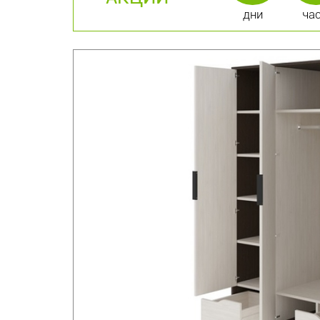
дни
ча