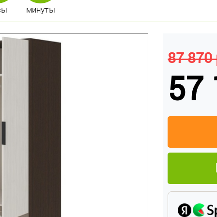
сы
минуты
87 870 
57 