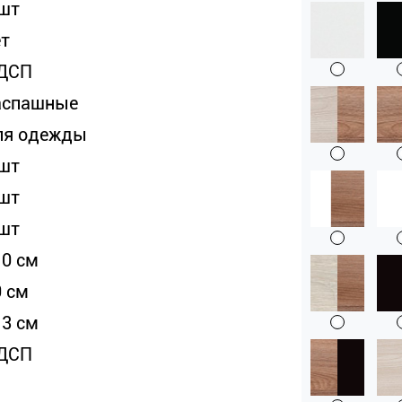
 шт
ет
ДСП
аспашные
ля одежды
 шт
 шт
 шт
10 см
0 см
13 см
ДСП