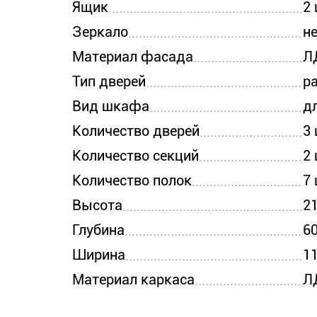
Ящик
2
Зеркало
н
Материал фасада
Л
Тип дверей
р
Вид шкафа
д
Количество дверей
3
Количество секций
2
Количество полок
7
Высота
2
Глубина
6
Ширина
1
Материал каркаса
Л