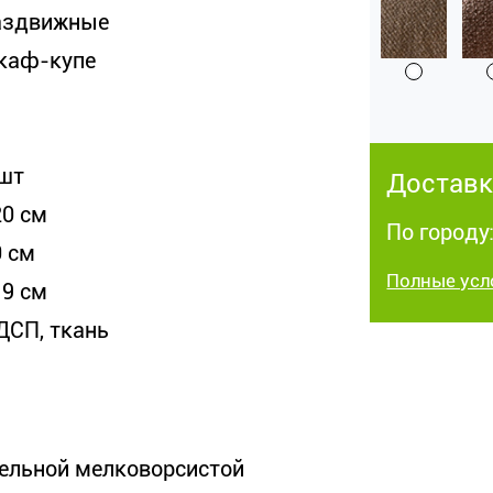
аздвижные
каф-купе
 шт
Доставк
20 см
По городу:
0 см
Полные усл
19 см
ДСП, ткань
ельной мелковорсистой