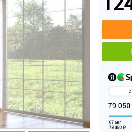
124
2
79 050
07 авг
79 050 ₽