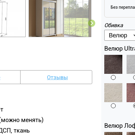
Без перепл
Обивка
Велюр Ultr
е
Отзывы
ет
 (можно менять)
Велюр Лофт
ДСП, ткань