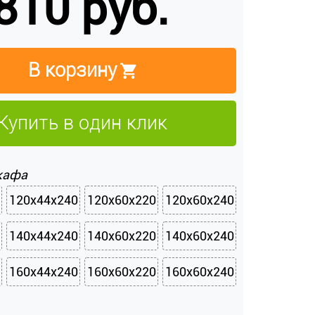
810 руб.
В корзину
Купить в один клик
кафа
120х44х240
120х60х220
120х60х240
140х44х240
140х60х220
140х60х240
160х44х240
160х60х220
160х60х240