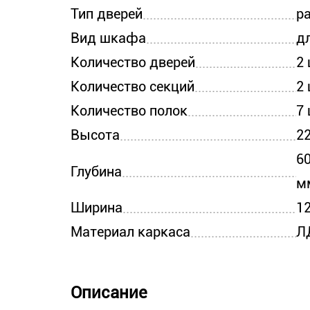
Тип дверей
р
Вид шкафа
д
Количество дверей
2
Количество секций
2
Количество полок
7
Высота
2
6
Глубина
м
Ширина
1
Материал каркаса
Л
Описание