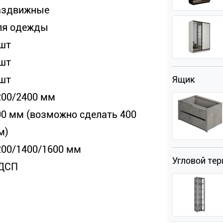
аздвижные
ля одежды
 шт
 шт
 шт
Ящик
200/2400 мм
00 мм (возможно сделать 400
м)
200/1400/1600 мм
Угловой те
ДСП