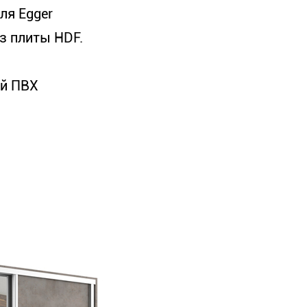
ля Egger
з плиты HDF.
ой ПВХ