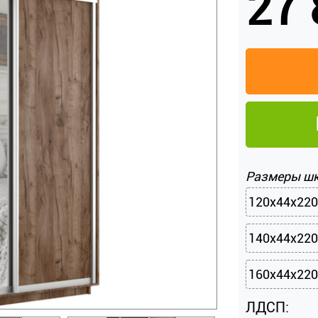
27 
Размеры ш
120х44х220
140х44х220
160х44х220
ЛДСП: