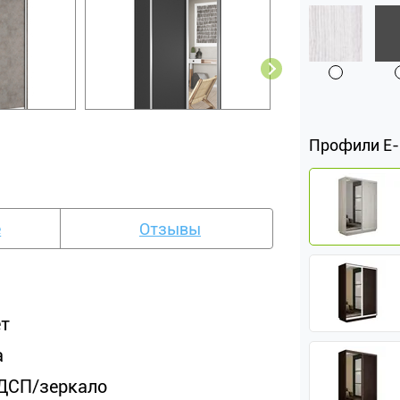
Профили Е
е
Отзывы
ет
а
ДСП/зеркало