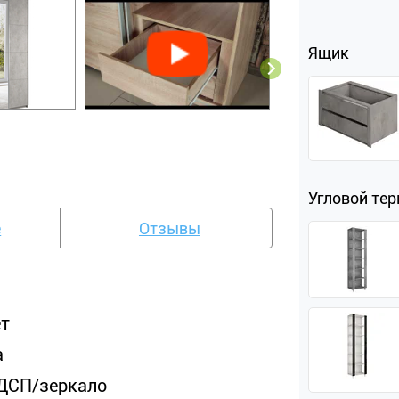
Ящик
Угловой те
е
Отзывы
ет
а
ДСП/зеркало