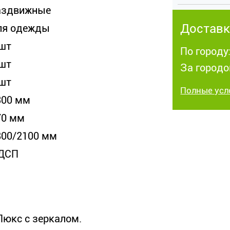
аздвижные
Доставк
ля одежды
 шт
По городу:
 шт
За городо
 шт
Полные усл
300 мм
70 мм
800/2100 мм
ДСП
юкс с зеркалом.