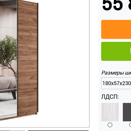
55 
Размеры ш
180x57x230
ЛДСП: