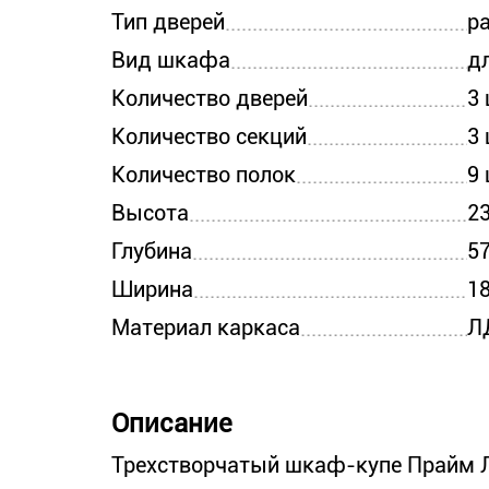
Тип дверей
р
Вид шкафа
д
Количество дверей
3
Количество секций
3
Количество полок
9
Высота
2
Глубина
5
Ширина
1
Материал каркаса
Л
Описание
Трехстворчатый шкаф-купе Прайм Л