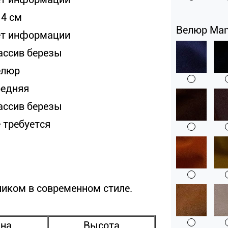
14 см
Велюр Man
ет информации
ассив березы
елюр
редняя
ассив березы
е требуется
иком в современном стиле.
ина
Высота