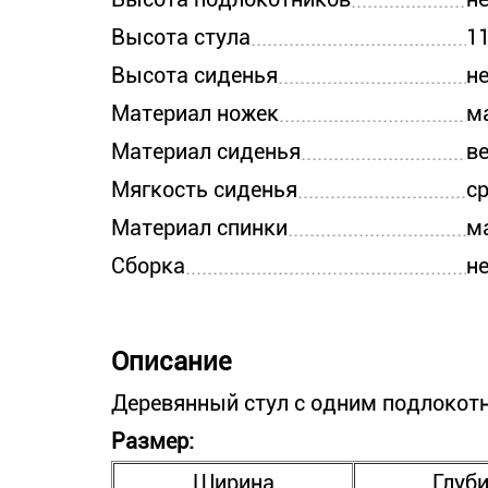
Высота стула
1
Высота сиденья
н
Материал ножек
м
Материал сиденья
в
Мягкость сиденья
с
Материал спинки
м
Сборка
н
Описание
Деревянный стул с одним подлокотн
Размер:
Ширина
Глуб