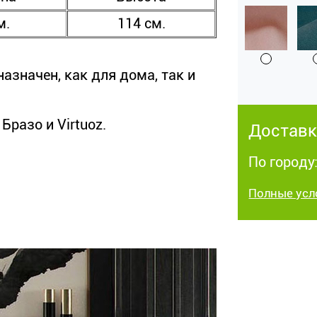
м.
114 см.
азначен, как для дома, так и
Бразо и Virtuoz.
Доставк
По городу
Полные усл