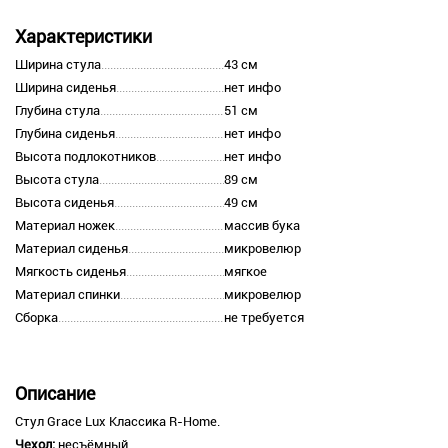
Характеристики
Ширина стула
43 см
Ширина сиденья
нет инфо
Глубина стула
51 см
Глубина сиденья
нет инфо
Высота подлокотников
нет инфо
Высота стула
89 см
Высота сиденья
49 см
Материал ножек
массив бука
Материал сиденья
микровелюр
Мягкость сиденья
мягкое
Материал спинки
микровелюр
Сборка
не требуется
Описание
Стул Grace Lux Классика R-Home.
Чехол:
несъёмный.