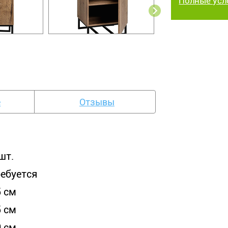
Полные усл
е
Отзывы
шт.
ребуется
5 см
5 см
0 см