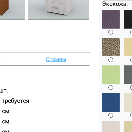
Экокожа:
е
Отзывы
шт.
е требуется
8 см
1 см
8 см