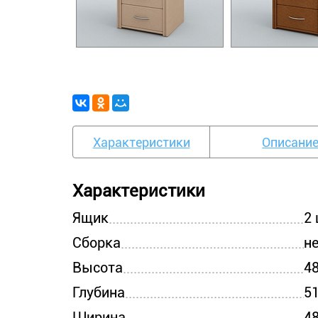
Характеристики
Описани
Характеристики
Ящик
2 
Сборка
н
Высота
4
Глубина
5
Ширина
4