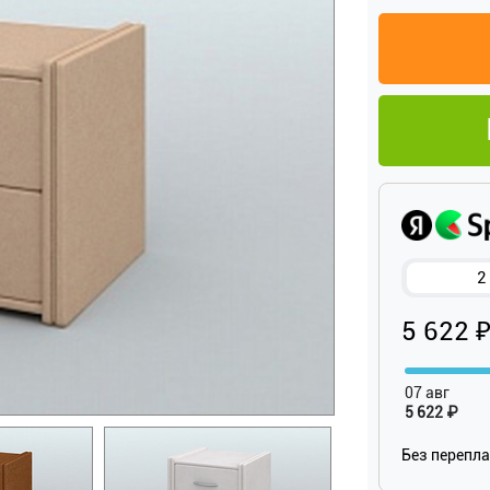
2
5 622 
07 авг
5 622 ₽
Без перепл