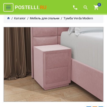
0
POSTELLI.
RU
Каталог
Мебель для спальни
Тумба Verda Modern