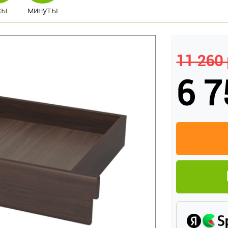
сы
минуты
11 260 
6 7