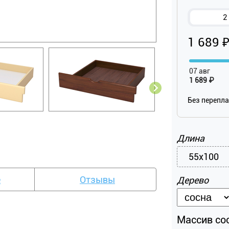
2
1 689 
07 авг
1 689 ₽
Без перепл
Длина
55х100
е
Отзывы
Дерево
Массив сос