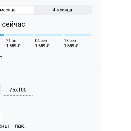
 месяца
4 месяца
₽ сейчас
21 авг
04 сен
18 сен
1 689 ₽
1 689 ₽
1 689 ₽
ат
75х100
ны - лак: