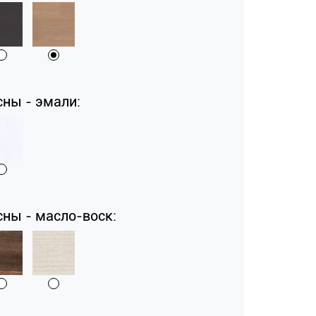
сны - эмали:
сны - масло-воск: