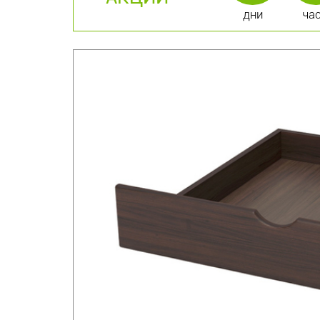
дни
ча