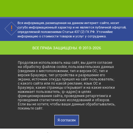
Вся информация, размещенная на данном интернет-сайте, носит
сугубо информационный характер и не является публичной офертой,
определяемой положениями Статьи 437 (2) ГК РФ. Уточняйие
информацию о стоимости товаров и услуг у сотрудника.
ВСЕ ПРАВА ЗАЩИЩЕНЫ. © 2013-2026
Продолжая использовать наш сайт, вы даете согласие
на обработку файлов cookie, пользовательских данных
(сведения о местоположении; тип и версия ОС; тип и
версия Браузера; тип устройства и разрешение его
экрана; источник откуда пришел на сайт пользователь;
с какого сайта или по какой рекламе; язык ОС и
Браузера; какие страницы открывает и на какие кнопки
нажимает пользователь; ip-адрес) в целях
функционирования сайта, проведения ретаргетинга и
проведения статистических исследований и обзоров.
Если вы не хотите, чтобы ваши данные обрабатывались,
покиньте сайт.
Я согласен