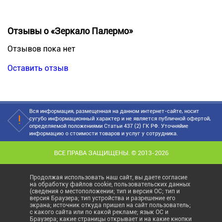
Отзывы о «Зеркало Палермо»
Отзывов пока нет
Оставить отзыв
Вся информация, размещенная на данном интернет-сайте, носит
сугубо информационный характер и не является публичной офертой,
определяемой положениями Статьи 437 (2) ГК РФ. Уточняйие
информацию о стоимости товаров и услуг у сотрудника.
ВСЕ ПРАВА ЗАЩИЩЕНЫ. © 2013-2026
Продолжая использовать наш сайт, вы даете согласие
на обработку файлов cookie, пользовательских данных
(сведения о местоположении; тип и версия ОС; тип и
версия Браузера; тип устройства и разрешение его
экрана; источник откуда пришел на сайт пользователь;
с какого сайта или по какой рекламе; язык ОС и
Браузера; какие страницы открывает и на какие кнопки