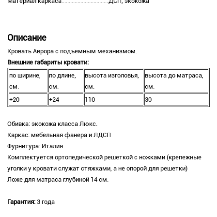
Материал каркаса
ДСП, экокожа
Описание
Кровать Аврора с подъемным механизмом.
Внешние габариты кровати:
по ширине,
по длине,
высота изголовья,
высота до матраса,
см.
см.
см.
см.
+20
+24
110
30
Обивка: экокожа класса Люкс.
Каркас: мебельная фанера и ЛДСП
Фурнитура: Италия
Комплектуется ортопедической решеткой с ножками (крепежные
уголки у кровати служат стяжками, а не опорой для решетки)
Ложе для матраса глубиной 14 см.
Гарантия:
3 года