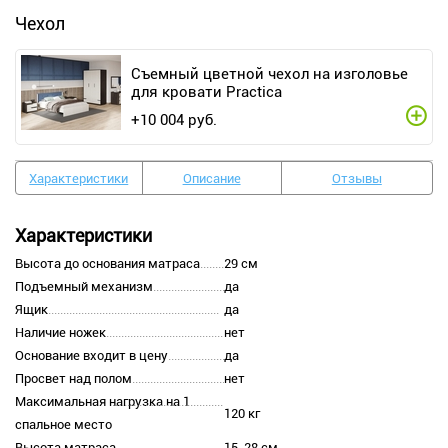
Чехол
Съемный цветной чехол на изголовье
для кровати Practica
+
10 004
руб.
Характеристики
Описание
Отзывы
Характеристики
Высота до основания матраса
29 см
Подъемный механизм
да
Ящик
да
Наличие ножек
нет
Основание входит в цену
да
Просвет над полом
нет
Максимальная нагрузка на 1
120 кг
спальное место
Высота матраса
15-28 см.