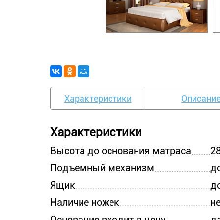
Характеристики
Описани
Характеристики
Высота до основания матраса
2
Подъемный механизм
д
Ящик
д
Наличие ножек
н
Основание входит в цену
д