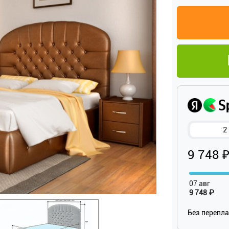
2
9 748 
07 авг
9 748 ₽
Без перепл