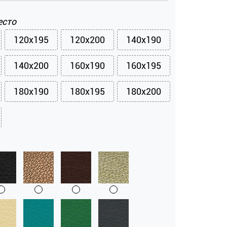
есто
120x195
120x200
140x190
140x200
160x190
160x195
180x190
180x195
180x200