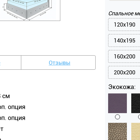
Спальное м
120x190
140x195
160x200
е
Отзывы
200x200
Экокожа:
8 см
оп. опция
оп. опция
ет
а