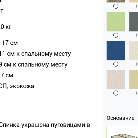
ет
0 кг
 17 см
 11 см к спальному месту
 9 см к спальному месту
37 см
СП, экокожа
Основание
 Спинка украшена пуговицами в